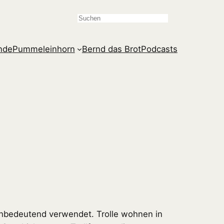
Suchen
ande
Pummeleinhorn
Bernd das Brot
Podcasts
ichbedeutend verwendet. Trolle wohnen in