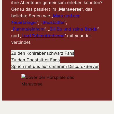
ihre Abenteuer gemeinsam erleben könnten?
Genau das passiert im „
Maraverse
“, das
beliebte Serien wie „
Mara und der
Feuerbringer
“, „
Ghostsitter
“,
„
Pummeleinhorn
“, „
Bill Bo und seine Bande
“
und „
Lord Schmetterhemd
“ miteinander
verbindet.
Zu den Kohlrabenschwarz Fans
Zu den Ghostsitter Fans
Sprich mit uns auf unserem Discord-Server