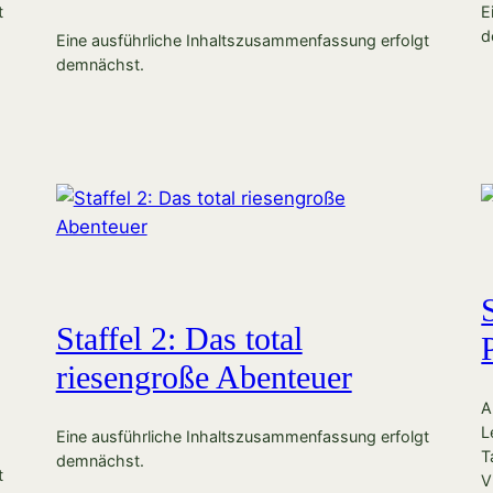
t
E
d
Eine ausführliche Inhaltszusammenfassung erfolgt
demnächst.
Staffel 2: Das total
riesengroße Abenteuer
A
L
Eine ausführliche Inhaltszusammenfassung erfolgt
T
demnächst.
t
V