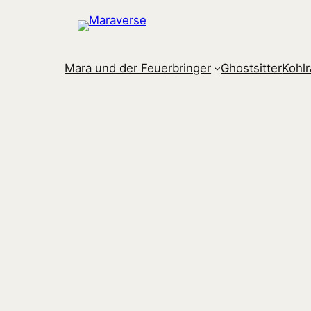
Zum
Inhalt
springen
Mara und der Feuerbringer
Ghostsitter
Kohl