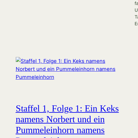
f
U
T
E
Staffel 1, Folge 1: Ein Keks
namens Norbert und ein
Pummeleinhorn namens